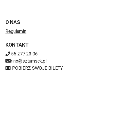
O NAS
Regulamin
KONTAKT
55 277 23 06
kino@sztumsck.pl
POBIERZ SWOJE BILETY
Mapa strony
SZTUMSKIE CENTRUM KULTURY KINO-TEATR
"POWIŚLE"
ul. Reja 13, 82-400 Sztum
579-15-66-828