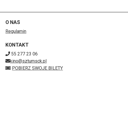
O NAS
Regulamin
KONTAKT
55 277 23 06
kino@sztumsck.pl
POBIERZ SWOJE BILETY
Mapa strony
SZTUMSKIE CENTRUM KULTURY KINO-TEATR
"POWIŚLE"
ul. Reja 13, 82-400 Sztum
579-15-66-828